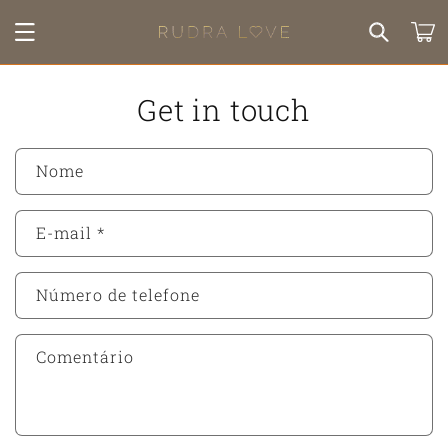
Saltar
para o
Carrinh
conteúdo
Get in touch
Nome
E-mail
*
Número de telefone
Comentário