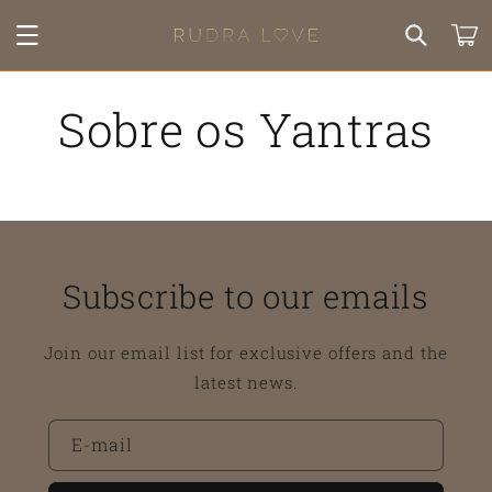
Saltar
para o
Carrinh
conteúdo
Sobre os Yantras
Subscribe to our emails
Join our email list for exclusive offers and the
latest news.
E-mail