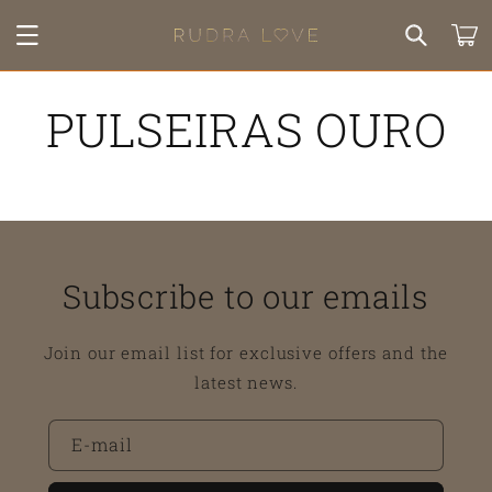
Saltar
para o
Carrinh
conteúdo
PULSEIRAS OURO
Subscribe to our emails
Join our email list for exclusive offers and the
latest news.
E-mail