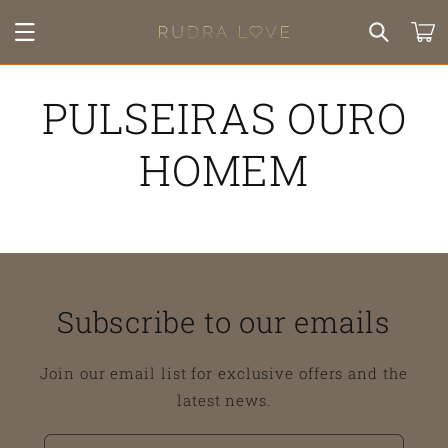
Saltar
para o
Carrinh
conteúdo
PULSEIRAS OURO
HOMEM
Subscribe to our emails
Join our email list for exclusive offers and the
latest news.