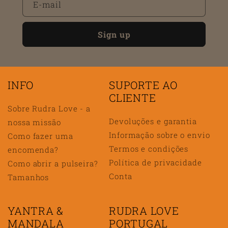
E-mail
Sign up
INFO
SUPORTE AO
CLIENTE
Sobre Rudra Love - a
Devoluções e garantia
nossa missão
Informação sobre o envio
Como fazer uma
Termos e condições
encomenda?
Política de privacidade
Como abrir a pulseira?
Conta
Tamanhos
YANTRA &
RUDRA LOVE
MANDALA
PORTUGAL