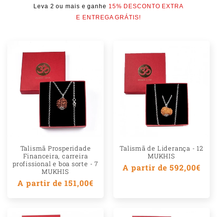
e
Leva 2 ou mais e ganhe
15% DESCONTO EXTRA
E ENTREGA GRÁTIS!
ú
d
o
r
e
c
o
l
h
Talismã Prosperidade
Talismã de Liderança - 12
Financeira, carreira
MUKHIS
í
profissional e boa sorte - 7
Preço
A partir de 592,00€
MUKHIS
v
normal
Preço
A partir de 151,00€
e
normal
l