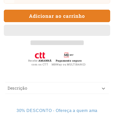
Diminuir
Aum
a
a
quantidade
quan
Adicionar ao carrinho
de
de
Colar
Cola
Realização
Real
de
de
Sonhos
Son
-
-
para
para
Homem
Ho
Recebe
AMANHÃ
Pagamento seguro
com os CTT
MBWay ou MULTIBANCO
C
Descrição
o
n
t
30% DESCONTO - Ofereça a quem ama