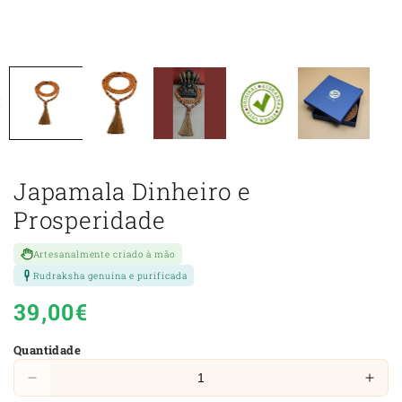
Japamala Dinheiro e
Prosperidade
Artesanalmente criado à mão
Rudraksha genuína e purificada
Preço
39,00€
normal
Quantidade
Diminuir
Aum