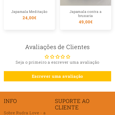
Japamala Meditação
Japamala contra a
bruxaria
Preço
24,00€
Preço
49,00€
normal
normal
Avaliações de Clientes
Seja o primeiro a escrever uma avaliação
Escrever uma avaliação
INFO
SUPORTE AO
CLIENTE
Sobre Rudra Love - a