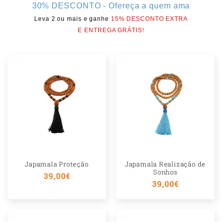
30% DESCONTO - Ofereça a quem ama
ú
Leva 2 ou mais e ganhe
15% DESCONTO EXTRA
d
E ENTREGA GRÁTIS!
o
r
e
c
o
l
h
í
Japamala Proteção
Japamala Realização de
v
Sonhos
Preço
39,00€
Preço
39,00€
e
normal
normal
l