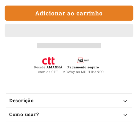
a
a
quantidade
quan
Adicionar ao carrinho
de
de
Japamala
Jap
Dinheiro
Dinh
e
e
Prosperidade
Pros
Recebe
AMANHÃ
Pagamento seguro
com os CTT
MBWay ou MULTIBANCO
C
Descrição
o
Como usar?
n
t
e