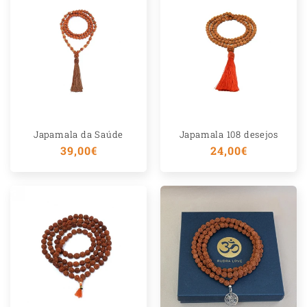
Japamala da Saúde
Japamala 108 desejos
Preço
39,00€
Preço
24,00€
normal
normal