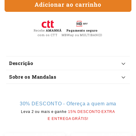
Adicionar ao carrinho
de
de
Mandala
Man
do
do
Amor
Amo
Recebe
AMANHÃ
Pagamento seguro
com os CTT
MBWay ou MULTIBANCO
C
Descrição
o
Sobre os Mandalas
n
t
e
30% DESCONTO - Ofereça a quem ama
ú
Leva 2 ou mais e ganhe
15% DESCONTO EXTRA
d
E ENTREGA GRÁTIS!
o