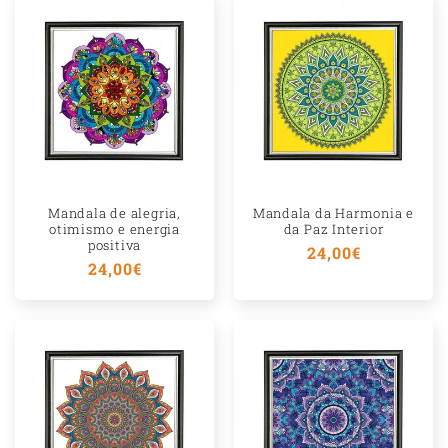
r
e
c
o
l
h
í
Mandala de alegria,
Mandala da Harmonia e
v
otimismo e energia
da Paz Interior
positiva
Preço
24,00€
e
Preço
24,00€
normal
l
normal