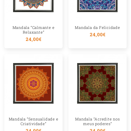
Mandala “Calmante e
Mandala da Felicidade
Relaxante”
Preço
24,00€
Preço
24,00€
normal
normal
Mandala “Sensualidade e
Mandala “Acredite nos
Criatividade”
meus poderes”
Preço
24,00€
Preço
24,00€