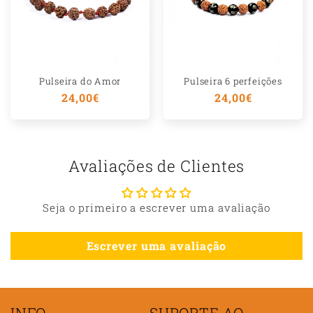
Pulseira do Amor
Pulseira 6 perfeições
Preço
24,00€
Preço
24,00€
normal
normal
Avaliações de Clientes
Seja o primeiro a escrever uma avaliação
Escrever uma avaliação
INFO
SUPORTE AO