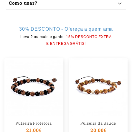
t
Como usar?
e
ú
d
30% DESCONTO - Ofereça a quem ama
Leva 2 ou mais e ganhe
15% DESCONTO EXTRA
o
E ENTREGA GRÁTIS!
r
e
c
o
l
h
▪️
í
▪️
v
e
Pulseira Protetora
Pulseira da Saúde
Preço
21,00€
Preço
20,00€