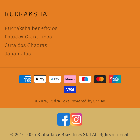
RUDRAKSHA
Rudraksha benefícios
Estudos Cientificos
Cura dos Chacras
Japamalas
Métodos
de
pagamento
© 2026,
Rudra Love
Powered by
Shrine
© 2016-2025 Rudra Love Brazaletes SL l All rights reserved.