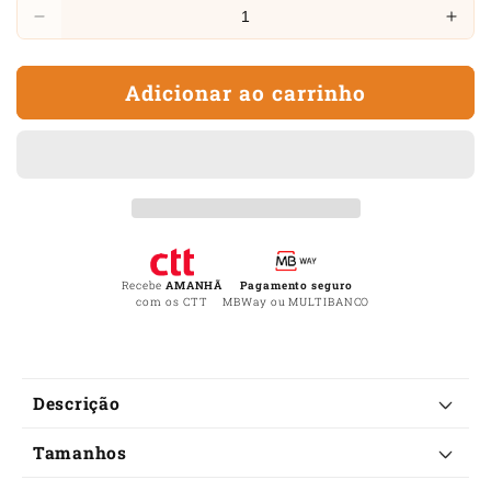
Diminuir
Aum
a
a
quantidade
quan
Adicionar ao carrinho
de
de
Pulseira
Puls
da
da
Coragem
Cor
Recebe
AMANHÃ
Pagamento seguro
com os CTT
MBWay ou MULTIBANCO
C
Descrição
o
Tamanhos
n