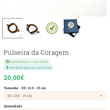
Pulseira da Coragem
Artesanalmente criado à mão
Rudraksha genuína e purificada
Preço
20,00€
normal
Tamanho - XS: 13.5 - 15 cm
Quantidade