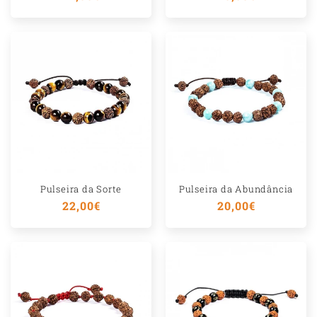
l
normal
normal
Pulseira da Sorte
Pulseira da Abundância
Preço
22,00€
Preço
20,00€
normal
normal