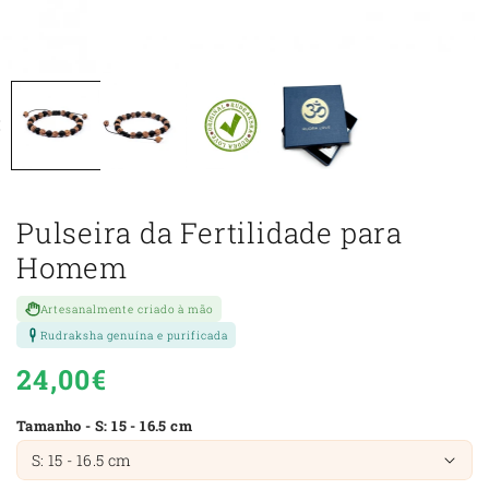
Pulseira da Fertilidade para
Homem
Artesanalmente criado à mão
Rudraksha genuína e purificada
Preço
24,00€
normal
Tamanho - S: 15 - 16.5 cm