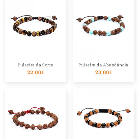
Pulseira da Sorte
Pulseira da Abundância
Preço
22,00€
Preço
20,00€
normal
normal