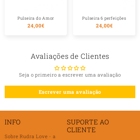
Pulseira do Amor
Pulseira 6 perfeições
Preço
24,00€
Preço
24,00€
normal
normal
Avaliações de Clientes
Seja o primeiro a escrever uma avaliação
Escrever uma avaliação
INFO
SUPORTE AO
CLIENTE
Sobre Rudra Love - a