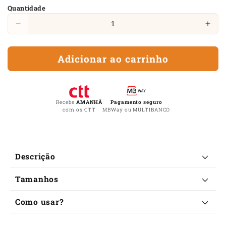
Quantidade
Diminuir
Aum
a
a
quantidade
quan
Adicionar ao carrinho
de
de
Pulseira
Puls
da
da
Fertilidade
Fert
para
para
Recebe
AMANHÃ
Pagamento seguro
com os CTT
MBWay ou MULTIBANCO
Homem
Ho
C
Descrição
o
Tamanhos
n
t
Como usar?
e