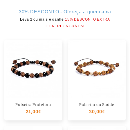
ú
d
30% DESCONTO - Ofereça a quem ama
Leva 2 ou mais e ganhe
15% DESCONTO EXTRA
o
E ENTREGA GRÁTIS!
r
e
c
o
l
h
í
v
e
Pulseira Protetora
Pulseira da Saúde
Preço
21,00€
Preço
20,00€
l
normal
normal