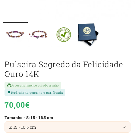
Pulseira Segredo da Felicidade
Ouro 14K
Artesanalmente criado à mão
Rudraksha genuína e purificada
Preço
70,00€
normal
Tamanho - S: 15 - 16.5 cm