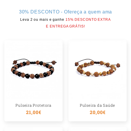
ú
d
30% DESCONTO - Ofereça a quem ama
Leva 2 ou mais e ganhe
15% DESCONTO EXTRA
o
E ENTREGA GRÁTIS!
r
e
c
o
l
h
í
v
e
Pulseira Protetora
Pulseira da Saúde
Preço
21,00€
Preço
20,00€
l
normal
normal