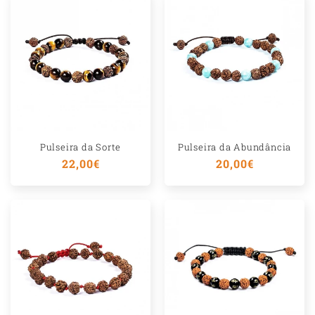
Pulseira da Sorte
Pulseira da Abundância
Preço
22,00€
Preço
20,00€
normal
normal