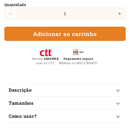
Quantidade
Diminuir
Aum
a
a
quantidade
quan
Adicionar ao carrinho
de
de
Pulseira
Puls
Segredo
Seg
da
da
Felicidade
Feli
Recebe
AMANHÃ
Pagamento seguro
com os CTT
MBWay ou MULTIBANCO
Ouro
Our
14K
14K
C
Descrição
o
Tamanhos
n
t
Como usar?
e