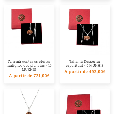
l
Talismã contra os efeitos
Talismã Despertar
malignos dos planetas - 10
esperitual - 9 MUKHIS
MUKHIS
Preço
A partir de 492,00€
Preço
A partir de 721,00€
normal
normal