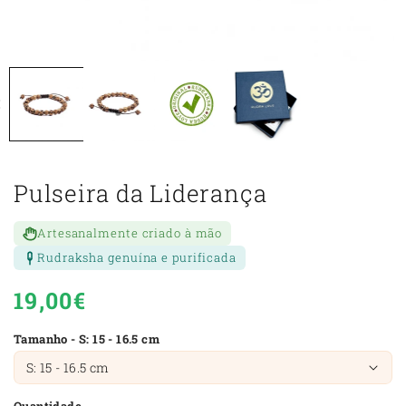
Pulseira da Liderança
Artesanalmente criado à mão
Rudraksha genuína e purificada
Preço
19,00€
normal
Tamanho - S: 15 - 16.5 cm