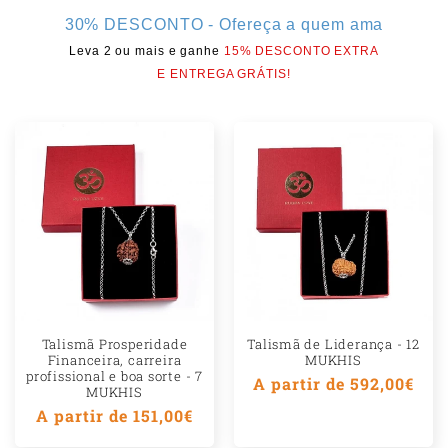
t
30% DESCONTO - Ofereça a quem ama
e
Leva 2 ou mais e ganhe
15% DESCONTO EXTRA
E ENTREGA GRÁTIS!
ú
d
o
r
e
c
o
l
h
Talismã Prosperidade
Talismã de Liderança - 12
Financeira, carreira
MUKHIS
í
profissional e boa sorte - 7
Preço
A partir de 592,00€
MUKHIS
v
normal
Preço
A partir de 151,00€
e
normal